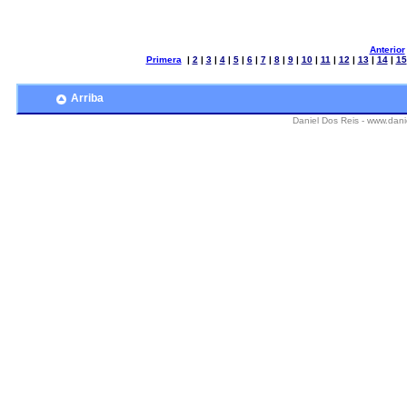
Anterior
Primera
|
2
|
3
|
4
|
5
|
6
|
7
|
8
|
9
|
10
|
11
|
12
|
13
|
14
|
15
Arriba
Daniel Dos Reis -
www.danie