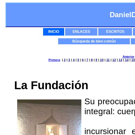
Daniel
INICIO
ENLACES
ESCRITOS
Búsqueda de bien común
Anterior
Primera
|
2
|
3
|
4
|
5
|
6
|
7
|
8
|
9
|
10
|
11
|
12
|
13
|
14
|
15
La Fundación
Su preocupac
integral: cue
incursionar